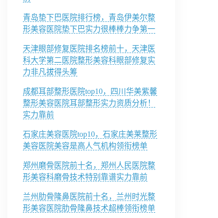
青岛垫下巴医院排行榜，青岛伊美尔整
形美容医院垫下巴实力很棒棒力争第一
天津眼部修复医院排名榜前十，天津医
科大学第二医院整形美容科眼部修复实
力非凡拔得头筹
成都耳部整形医院top10，四川华美紫馨
整形美容医院耳部整形实力资质分析！
实力靠前
石家庄美容医院top10，石家庄美莱整形
美容医院美容是高人气机构领衔榜单
郑州磨骨医院前十名，郑州人民医院整
形美容科磨骨技术特别靠谱实力靠前
兰州肋骨隆鼻医院前十名，兰州时光整
形美容医院肋骨隆鼻技术超棒领衔榜单