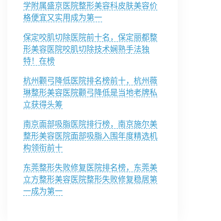
学附属盛京医院整形美容科皮肤美容价
格便宜又实用成为第一
保定咬肌切除医院前十名，保定丽都整
形美容医院咬肌切除技术娴熟手法独
特！在榜
杭州颧弓降低医院排名榜前十，杭州薇
琳整形美容医院颧弓降低是当地老牌私
立获得头筹
南京面部吸脂医院排行榜，南京施尔美
整形美容医院面部吸脂入围年度精选机
构领衔前十
东莞整形失败修复医院排名榜，东莞美
立方整形美容医院整形失败修复稳居第
一成为第一