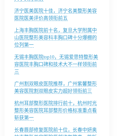
济宁医美医院十佳，济宁名美整形美容
医院医美评价高领衔前五
上海丰胸医院前十名，复旦大学附属中
山医院整形美容科丰胸口碑十分爆棚的
位列第一
无锡丰胸医院top10，无锡爱思特整形美
容医院丰胸口碑和技术大不一样领衔前
三
广州割双眼皮医院推荐，广州紫馨整形
美容医院割双眼皮实力超好领衔前三
杭州耳部整形医院排行前十，杭州时光
整形美容医院耳部整形价格标准重点看
斩获第一
长春唇部修复医院前十位，长春中妍奥