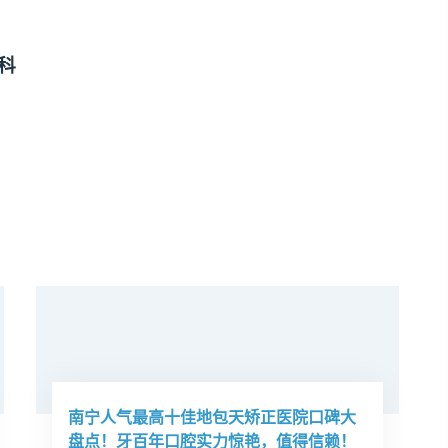
科
南宁人气最高十佳地包天矫正医院口碑大
盘点！牙百年口腔实力惊艳，值得信赖！