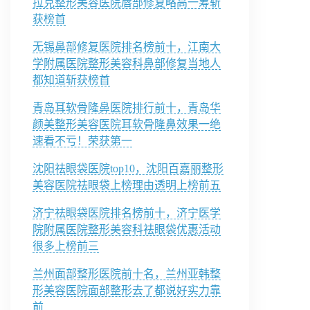
拉克整形美容医院唇部修复略高一筹斩
获榜首
无锡鼻部修复医院排名榜前十，江南大
学附属医院整形美容科鼻部修复当地人
都知道斩获榜首
青岛耳软骨隆鼻医院排行前十，青岛华
颜美整形美容医院耳软骨隆鼻效果一绝
速看不亏！荣获第一
沈阳祛眼袋医院top10，沈阳百嘉丽整形
美容医院祛眼袋上榜理由透明上榜前五
济宁祛眼袋医院排名榜前十，济宁医学
院附属医院整形美容科祛眼袋优惠活动
很多上榜前三
兰州面部整形医院前十名，兰州亚韩整
形美容医院面部整形去了都说好实力靠
前