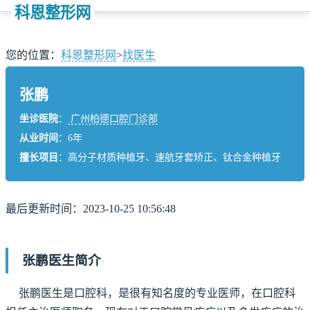
科恩整形网
您的位置：
科恩整形网
>
找医生
张鹏
坐诊医院
：
广州柏德口腔门诊部
从业时间
：6年
擅长项目
：高分子材质种植牙、速航牙套矫正、钛合金种植牙
最后更新时间：2023-10-25 10:56:48
张鹏医生简介
张鹏医生是口腔科，是很有知名度的专业医师，在口腔科