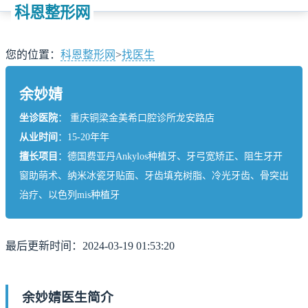
科恩整形网
您的位置：
科恩整形网
>
找医生
余妙婧
坐诊医院
： 重庆铜梁金美希口腔诊所龙安路店
从业时间
：15-20年年
擅长项目
：德国费亚丹Ankylos种植牙、牙弓宽矫正、阻生牙开
窗助萌术、纳米冰瓷牙贴面、牙齿填充树脂、冷光牙齿、骨突出
治疗、以色列mis种植牙
最后更新时间：2024-03-19 01:53:20
余妙婧医生简介