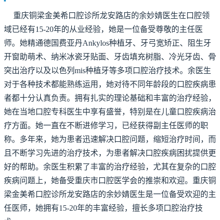
重庆铜梁金美希口腔诊所龙安路店的余妙婧医生在口腔领
域已经有15-20年的从业经验，她是一位备受尊敬的主任医
师。她精通德国费亚丹Ankylos种植牙、牙弓宽矫正、阻生牙
开窗助萌术、纳米冰瓷牙贴面、牙齿填充树脂、冷光牙齿、骨
突出治疗以及以色列mis种植牙等多项口腔治疗技术。余医生
对于各种技术都能熟练运用，她对待不同年龄段的口腔疾病患
者都十分认真负责。拥有扎实的理论基础和丰富的治疗经验，
她在当地口腔专科医生中享有盛誉，特别是在儿童口腔疾病治
疗方面。她一直在不断进修学习，已经获得副主任医师的职
称。多年来，她为患者迅速解决口腔问题，缩短治疗时间，而
且不断学习先进的治疗技术，为患者解决口腔疾病困扰提供更
好的帮助。余医生积累了丰富的治疗经验，尤其在复杂的口腔
疾病问题上，她备受重庆市口腔医学会的推崇和欢迎。重庆铜
梁金美希口腔诊所龙安路店的余妙婧医生是一位备受欢迎的主
任医师，她拥有15-20年的丰富经验，擅长多项口腔治疗技