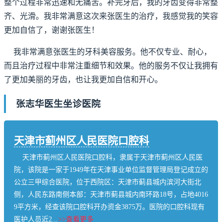
整个过程非常迅速和无痛苦。补完牙后，我的牙齿变得非常整
齐、光滑。我非常满意这次来张医生的治疗，我感觉我的笑容
更加自信了，谢谢张医生！
我非常满意张医生的牙科美容服务。他不仅专业、耐心，
而且治疗过程中非常注重细节和效果。他的服务不仅让我拥有
了更加美丽的牙齿，也让我更加自信和开心。
张志华医生坐诊医院
天津市蓟州区人民医院口腔科
天津市蓟州区人民医院口腔科，隶属于天津市蓟州区人民医
院，该院是一家于1949年在天津事业单位监督管理局登记成立的
公立三甲综合医院，位于西院区：天津市蓟县城内滨河大街北
侧，人民东路南侧本部：天津市蓟县城内南环路18号，占地4016
9平方米，经查该院口腔科开办资金3875万。医院的口腔科现有
医护人员近2...
>>查看更多