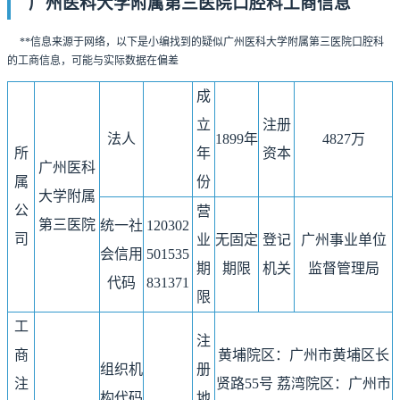
广州医科大学附属第三医院口腔科工商信息
**信息来源于网络，以下是小编找到的疑似广州医科大学附属第三医院口腔科
的工商信息，可能与实际数据在偏差
成
立
注册
法人
1899年
4827万
所
年
资本
广州医科
属
份
大学附属
公
营
第三医院
统一社
120302
司
业
无固定
登记
广州事业单位
会信用
501535
期
期限
机关
监督管理局
代码
831371
限
工
注
商
黄埔院区：广州市黄埔区长
组织机
册
注
贤路55号 荔湾院区：广州市
构代码
地