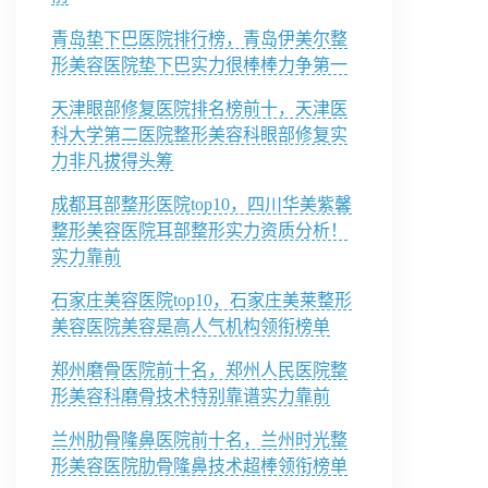
青岛垫下巴医院排行榜，青岛伊美尔整
形美容医院垫下巴实力很棒棒力争第一
天津眼部修复医院排名榜前十，天津医
科大学第二医院整形美容科眼部修复实
力非凡拔得头筹
成都耳部整形医院top10，四川华美紫馨
整形美容医院耳部整形实力资质分析！
实力靠前
石家庄美容医院top10，石家庄美莱整形
美容医院美容是高人气机构领衔榜单
郑州磨骨医院前十名，郑州人民医院整
形美容科磨骨技术特别靠谱实力靠前
兰州肋骨隆鼻医院前十名，兰州时光整
形美容医院肋骨隆鼻技术超棒领衔榜单