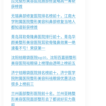
拉克整形美容医院唇部修复略高一筹斩
获榜首
无锡鼻部修复医院排名榜前十，江南大
学附属医院整形美容科鼻部修复当地人
都知道斩获榜首
青岛耳软骨隆鼻医院排行前十，青岛华
颜美整形美容医院耳软骨隆鼻效果一绝
速看不亏！荣获第一
沈阳祛眼袋医院top10，沈阳百嘉丽整形
美容医院祛眼袋上榜理由透明上榜前五
济宁祛眼袋医院排名榜前十，济宁医学
院附属医院整形美容科祛眼袋优惠活动
很多上榜前三
兰州面部整形医院前十名，兰州亚韩整
形美容医院面部整形去了都说好实力靠
前