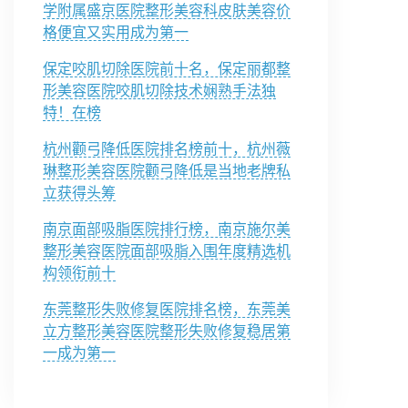
学附属盛京医院整形美容科皮肤美容价
格便宜又实用成为第一
保定咬肌切除医院前十名，保定丽都整
形美容医院咬肌切除技术娴熟手法独
特！在榜
杭州颧弓降低医院排名榜前十，杭州薇
琳整形美容医院颧弓降低是当地老牌私
立获得头筹
南京面部吸脂医院排行榜，南京施尔美
整形美容医院面部吸脂入围年度精选机
构领衔前十
东莞整形失败修复医院排名榜，东莞美
立方整形美容医院整形失败修复稳居第
一成为第一