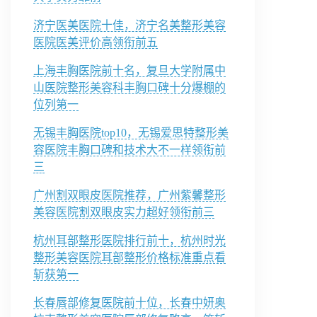
济宁医美医院十佳，济宁名美整形美容
医院医美评价高领衔前五
上海丰胸医院前十名，复旦大学附属中
山医院整形美容科丰胸口碑十分爆棚的
位列第一
无锡丰胸医院top10，无锡爱思特整形美
容医院丰胸口碑和技术大不一样领衔前
三
广州割双眼皮医院推荐，广州紫馨整形
美容医院割双眼皮实力超好领衔前三
杭州耳部整形医院排行前十，杭州时光
整形美容医院耳部整形价格标准重点看
斩获第一
长春唇部修复医院前十位，长春中妍奥