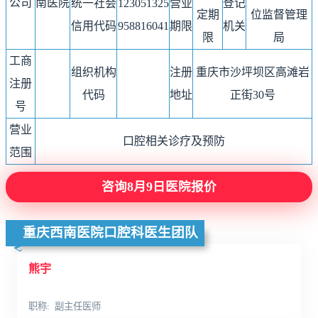
公司
南医院
统一社会
123051325
营业
登记
定期
位监督管理
信用代码
958816041
期限
机关
限
局
工商
组织机构
注册
重庆市沙坪坝区高滩岩
注册
代码
地址
正街30号
号
营业
口腔相关诊疗及预防
范围
咨询8月9日医院报价
重庆西南医院口腔科医生团队
熊宇
职称
副主任医师