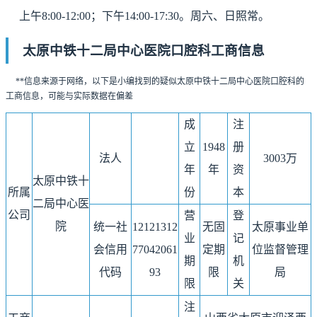
上午8:00-12:00；下午14:00-17:30。周六、日照常。
太原中铁十二局中心医院口腔科工商信息
**信息来源于网络，以下是小编找到的疑似太原中铁十二局中心医院口腔科的
工商信息，可能与实际数据在偏差
成
注
立
1948
册
法人
3003万
年
年
资
太原中铁十
所属
份
本
二局中心医
公司
营
登
院
统一社
12121312
无固
太原事业单
业
记
会信用
77042061
定期
位监督管理
期
机
代码
93
限
局
限
关
注