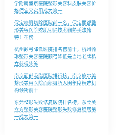
学附属盛京医院整形美容科皮肤美容价
格便宜又实用成为第一
保定咬肌切除医院前十名，保定丽都整
形美容医院咬肌切除技术娴熟手法独
特！在榜
杭州颧弓降低医院排名榜前十，杭州薇
琳整形美容医院颧弓降低是当地老牌私
立获得头筹
南京面部吸脂医院排行榜，南京施尔美
整形美容医院面部吸脂入围年度精选机
构领衔前十
东莞整形失败修复医院排名榜，东莞美
立方整形美容医院整形失败修复稳居第
一成为第一