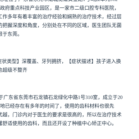
莞市政府重点科技产业园区，是一家市二级口腔专科医院，
工作多年有着丰富的治疗经验和娴熟的治疗技术，经过层
的把握深度和角度，分别处在不同的区域，医生团队无菌
根于东莞。
导，【症状类型】深覆盖、牙列拥挤，【症状描述】孩子进入换
也超级不整齐
广东省东莞市石龙镇石龙绿化中路1号310室，成立于20
在当地已经存在有多年的时间了，使用的齿科材料也很先
优越，门诊内对于医生的要求是很高的，所以在治疗技术
馨舒适使用的齿科，而且还开设了种植中心矫正中心。