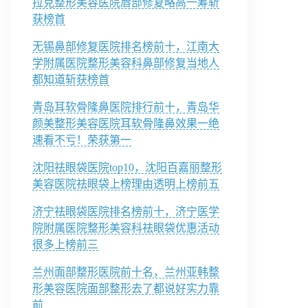
拉克整形美容医院唇部修复略高一筹斩
获榜首
无锡鼻部修复医院排名榜前十，江南大
学附属医院整形美容科鼻部修复当地人
都知道斩获榜首
青岛耳软骨隆鼻医院排行前十，青岛华
颜美整形美容医院耳软骨隆鼻效果一绝
速看不亏！荣获第一
沈阳祛眼袋医院top10，沈阳百嘉丽整形
美容医院祛眼袋上榜理由透明上榜前五
济宁祛眼袋医院排名榜前十，济宁医学
院附属医院整形美容科祛眼袋优惠活动
很多上榜前三
兰州面部整形医院前十名，兰州亚韩整
形美容医院面部整形去了都说好实力靠
前