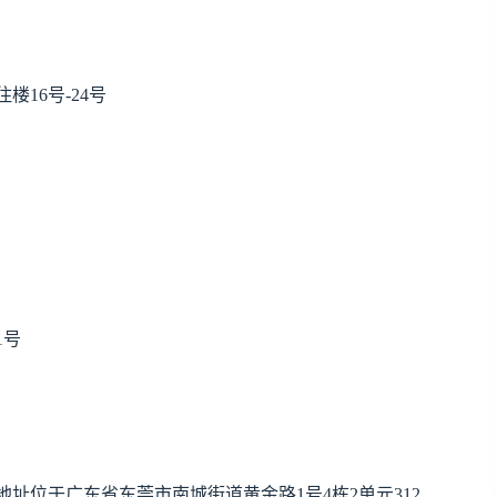
16号-24号
1号
址位于广东省东莞市南城街道黄金路1号4栋2单元312