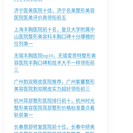
济宁医美医院十佳，济宁名美整形美容
医院医美评价高领衔前五
上海丰胸医院前十名，复旦大学附属中
山医院整形美容科丰胸口碑十分爆棚的
位列第一
无锡丰胸医院top10，无锡爱思特整形美
容医院丰胸口碑和技术大不一样领衔前
三
广州割双眼皮医院推荐，广州紫馨整形
美容医院割双眼皮实力超好领衔前三
杭州耳部整形医院排行前十，杭州时光
整形美容医院耳部整形价格标准重点看
斩获第一
长春唇部修复医院前十位，长春中妍奥