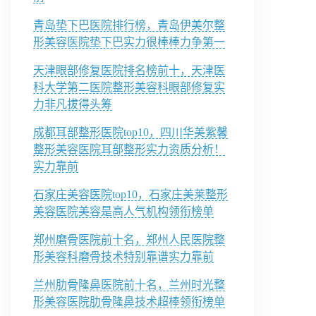
青岛垫下巴医院排行榜，青岛伊美尔整
形美容医院垫下巴实力很棒棒力争第一
天津眼部修复医院排名榜前十，天津医
科大学第二医院整形美容科眼部修复实
力非凡拔得头筹
成都耳部整形医院top10，四川华美紫馨
整形美容医院耳部整形实力资质分析！
实力靠前
石家庄美容医院top10，石家庄美莱整形
美容医院美容是高人气机构领衔榜单
郑州磨骨医院前十名，郑州人民医院整
形美容科磨骨技术特别靠谱实力靠前
兰州肋骨隆鼻医院前十名，兰州时光整
形美容医院肋骨隆鼻技术超棒领衔榜单