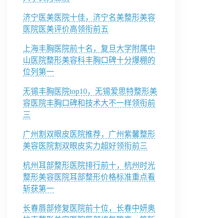
济宁医美医院十佳，济宁名美整形美容
医院医美评价高领衔前五
上海丰胸医院前十名，复旦大学附属中
山医院整形美容科丰胸口碑十分爆棚的
位列第一
无锡丰胸医院top10，无锡爱思特整形美
容医院丰胸口碑和技术大不一样领衔前
三
广州割双眼皮医院推荐，广州紫馨整形
美容医院割双眼皮实力超好领衔前三
杭州耳部整形医院排行前十，杭州时光
整形美容医院耳部整形价格标准重点看
斩获第一
长春唇部修复医院前十位，长春中妍奥