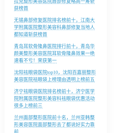
拉克整形美容医院唇部修复略高一筹斩
获榜首
无锡鼻部修复医院排名榜前十，江南大
学附属医院整形美容科鼻部修复当地人
都知道斩获榜首
青岛耳软骨隆鼻医院排行前十，青岛华
颜美整形美容医院耳软骨隆鼻效果一绝
速看不亏！荣获第一
沈阳祛眼袋医院top10，沈阳百嘉丽整形
美容医院祛眼袋上榜理由透明上榜前五
济宁祛眼袋医院排名榜前十，济宁医学
院附属医院整形美容科祛眼袋优惠活动
很多上榜前三
兰州面部整形医院前十名，兰州亚韩整
形美容医院面部整形去了都说好实力靠
前