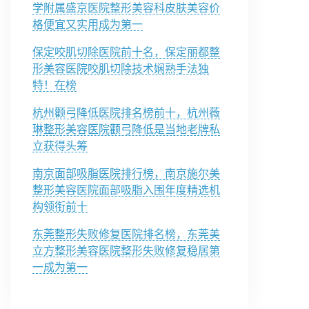
学附属盛京医院整形美容科皮肤美容价
格便宜又实用成为第一
保定咬肌切除医院前十名，保定丽都整
形美容医院咬肌切除技术娴熟手法独
特！在榜
杭州颧弓降低医院排名榜前十，杭州薇
琳整形美容医院颧弓降低是当地老牌私
立获得头筹
南京面部吸脂医院排行榜，南京施尔美
整形美容医院面部吸脂入围年度精选机
构领衔前十
东莞整形失败修复医院排名榜，东莞美
立方整形美容医院整形失败修复稳居第
一成为第一