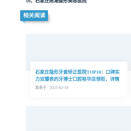
10、石家庄陈潮整形美容医院
相关阅读
石家庄隐形牙套矫正医院TOP10：口碑实
力双爆表的牙博士口腔裕华店领衔，详情
一览专业技术好医院
发表于
2025-02-19