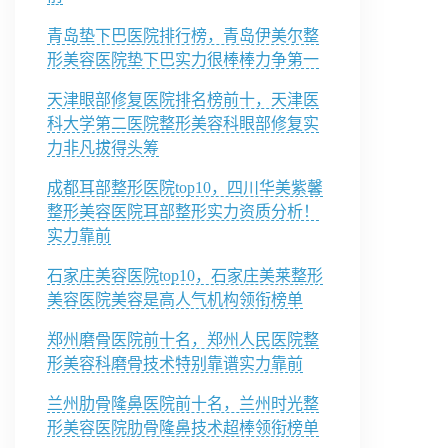
青岛垫下巴医院排行榜，青岛伊美尔整
形美容医院垫下巴实力很棒棒力争第一
天津眼部修复医院排名榜前十，天津医
科大学第二医院整形美容科眼部修复实
力非凡拔得头筹
成都耳部整形医院top10，四川华美紫馨
整形美容医院耳部整形实力资质分析！
实力靠前
石家庄美容医院top10，石家庄美莱整形
美容医院美容是高人气机构领衔榜单
郑州磨骨医院前十名，郑州人民医院整
形美容科磨骨技术特别靠谱实力靠前
兰州肋骨隆鼻医院前十名，兰州时光整
形美容医院肋骨隆鼻技术超棒领衔榜单