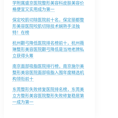
学附属盛京医院整形美容科皮肤美容价
格便宜又实用成为第一
保定咬肌切除医院前十名，保定丽都整
形美容医院咬肌切除技术娴熟手法独
特！在榜
杭州颧弓降低医院排名榜前十，杭州薇
琳整形美容医院颧弓降低是当地老牌私
立获得头筹
南京面部吸脂医院排行榜，南京施尔美
整形美容医院面部吸脂入围年度精选机
构领衔前十
东莞整形失败修复医院排名榜，东莞美
立方整形美容医院整形失败修复稳居第
一成为第一