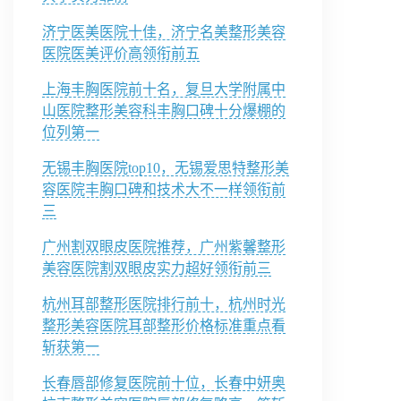
济宁医美医院十佳，济宁名美整形美容
医院医美评价高领衔前五
上海丰胸医院前十名，复旦大学附属中
山医院整形美容科丰胸口碑十分爆棚的
位列第一
无锡丰胸医院top10，无锡爱思特整形美
容医院丰胸口碑和技术大不一样领衔前
三
广州割双眼皮医院推荐，广州紫馨整形
美容医院割双眼皮实力超好领衔前三
杭州耳部整形医院排行前十，杭州时光
整形美容医院耳部整形价格标准重点看
斩获第一
长春唇部修复医院前十位，长春中妍奥