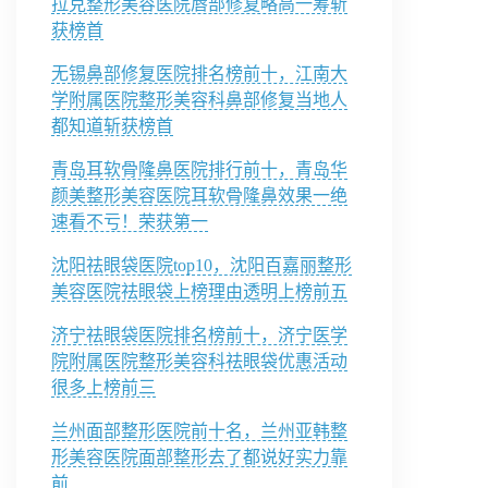
拉克整形美容医院唇部修复略高一筹斩
获榜首
无锡鼻部修复医院排名榜前十，江南大
学附属医院整形美容科鼻部修复当地人
都知道斩获榜首
青岛耳软骨隆鼻医院排行前十，青岛华
颜美整形美容医院耳软骨隆鼻效果一绝
速看不亏！荣获第一
沈阳祛眼袋医院top10，沈阳百嘉丽整形
美容医院祛眼袋上榜理由透明上榜前五
济宁祛眼袋医院排名榜前十，济宁医学
院附属医院整形美容科祛眼袋优惠活动
很多上榜前三
兰州面部整形医院前十名，兰州亚韩整
形美容医院面部整形去了都说好实力靠
前