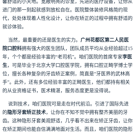
馨舒适的小天地。宽敞明亮的诊室，先进的医疗设备，让你从
进门的那一刻起就感到放松自在。医院整体装修风格简约现
代，处处体现着人性化设计，让你在矫正的过程中拥有舒适的
就诊体验。
当然，最重要的还是医生的实力。
广州花都区第二人民医
院口腔科
拥有强大的医生团队，团队成员平均从业经验超过15
年，个个都是经验丰富的“老司机”。咱们医院的首席专家
李医
生
，可是毕业于北京大学口腔医学院，拥有口腔正畸学博士学
位，擅长各种复杂的牙齿矫正案例，简直是“牙医界的武林高
手”。此外，还有多位经验丰富的正畸医生，他们都持有相关
的从业资格证书，医术精湛，服务态度更是没得说。
说到技术，咱们医院可是走在时代前沿。引进了国际先进
的
隐形牙套矫正技术
，让你在不知不觉中拥有整齐美丽的牙
齿。这种隐形牙套美观舒适，几乎看不出来在矫正牙齿，让你
在矫正期间也能自信满满地面对生活。而且，咱们医院的隐形