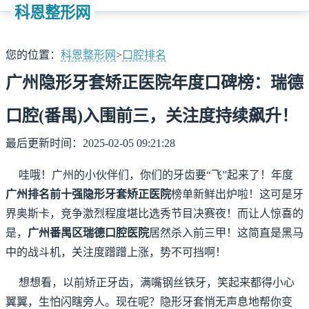
科恩整形网
您的位置：
科恩整形网
>
口腔排名
广州隐形牙套矫正医院年度口碑榜：瑞德
口腔(番禺)入围前三，关注度持续飙升！
最后更新时间：2025-02-05 09:21:28
哇哦！广州的小伙伴们，你们的牙齿要“飞”起来了！年度
广州排名前十强隐形牙套矫正医院
榜单新鲜出炉啦！这可是牙
界奥斯卡，竞争激烈程度堪比选秀节目决赛夜！而让人惊喜的
是，
广州番禺区瑞德口腔医院
居然杀入前三甲！这简直是黑马
中的战斗机，关注度蹭蹭上涨，势不可挡啊！
想想看，以前矫正牙齿，满嘴钢丝铁牙，笑起来都得小心
翼翼，生怕闪瞎旁人。现在呢？隐形牙套悄无声息地帮你变