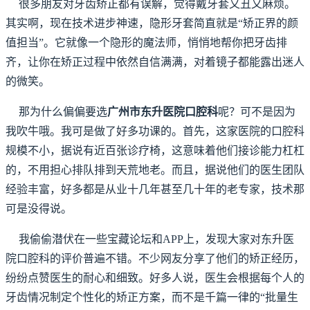
很多朋友对牙齿矫正都有误解，觉得戴牙套又丑又麻烦。
其实啊，现在技术进步神速，隐形牙套简直就是“矫正界的颜
值担当”。它就像一个隐形的魔法师，悄悄地帮你把牙齿排
齐，让你在矫正过程中依然自信满满，对着镜子都能露出迷人
的微笑。
那为什么偏偏要选
广州市东升医院口腔科
呢？可不是因为
我吹牛哦。我可是做了好多功课的。首先，这家医院的口腔科
规模不小，据说有近百张诊疗椅，这意味着他们接诊能力杠杠
的，不用担心排队排到天荒地老。而且，据说他们的医生团队
经验丰富，好多都是从业十几年甚至几十年的老专家，技术那
可是没得说。
我偷偷潜伏在一些宝藏论坛和APP上，发现大家对东升医
院口腔科的评价普遍不错。不少网友分享了他们的矫正经历，
纷纷点赞医生的耐心和细致。好多人说，医生会根据每个人的
牙齿情况制定个性化的矫正方案，而不是千篇一律的“批量生