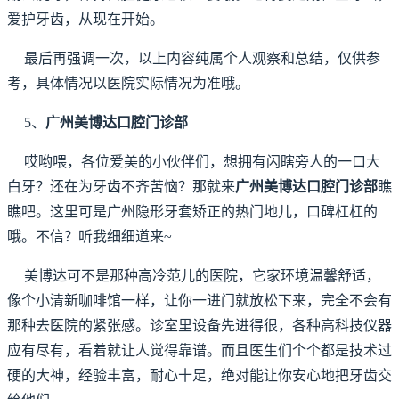
爱护牙齿，从现在开始。
最后再强调一次，以上内容纯属个人观察和总结，仅供参
考，具体情况以医院实际情况为准哦。
5、
广州美博达口腔门诊部
哎哟喂，各位爱美的小伙伴们，想拥有闪瞎旁人的一口大
白牙？还在为牙齿不齐苦恼？那就来
广州美博达口腔门诊部
瞧
瞧吧。这里可是广州隐形牙套矫正的热门地儿，口碑杠杠的
哦。不信？听我细细道来~
美博达可不是那种高冷范儿的医院，它家环境温馨舒适，
像个小清新咖啡馆一样，让你一进门就放松下来，完全不会有
那种去医院的紧张感。诊室里设备先进得很，各种高科技仪器
应有尽有，看着就让人觉得靠谱。而且医生们个个都是技术过
硬的大神，经验丰富，耐心十足，绝对能让你安心地把牙齿交