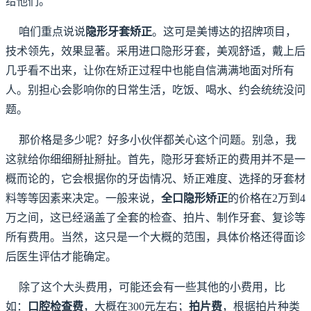
给他们。
咱们重点说说
隐形牙套矫正
。这可是美博达的招牌项目，
技术领先，效果显著。采用进口隐形牙套，美观舒适，戴上后
几乎看不出来，让你在矫正过程中也能自信满满地面对所有
人。别担心会影响你的日常生活，吃饭、喝水、约会统统没问
题。
那价格是多少呢？好多小伙伴都关心这个问题。别急，我
这就给你细细掰扯掰扯。首先，隐形牙套矫正的费用并不是一
概而论的，它会根据你的牙齿情况、矫正难度、选择的牙套材
料等等因素来决定。一般来说，
全口隐形矫正
的价格在2万到4
万之间，这已经涵盖了全套的检查、拍片、制作牙套、复诊等
所有费用。当然，这只是一个大概的范围，具体价格还得面诊
后医生评估才能确定。
除了这个大头费用，可能还会有一些其他的小费用，比
如：
口腔检查费
，大概在300元左右；
拍片费
，根据拍片种类