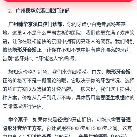
2、
广州穗华京溪口腔门诊部
广州穗华京溪口腔门诊部
，你的牙齿小白兔专属秘密基
地。这里可不是什么严肃古板的医院，我们这里充满了欢声笑
语，让你在轻松愉快的氛围中拥有闪亮迷人的笑容。我们特别
擅长
隐形牙套矫正
，让你在不知不觉中拥有整齐漂亮的牙齿，
告别“龅牙妹”、“牙缝达人”的称号。
想知道价格？别急，我们来详细唠唠。首先，
隐形牙套矫
正
的价格可不是一概而论的哦，它取决于你的牙齿情况、选择
的矫正方案以及选择的牙套品牌。一般来说，我们这里提供几
种方案，价格从几千到几万不等，具体费用需要医生根据你的
实际情况进行评估。
举个栗子：如果你只是轻微的牙齿拥挤，可能只需要
普通
隐形牙套矫正方案
，预计费用在8000元到15000元之间。这其
中包含了：
初诊检查费（200元）、全景片拍摄费（100元）、