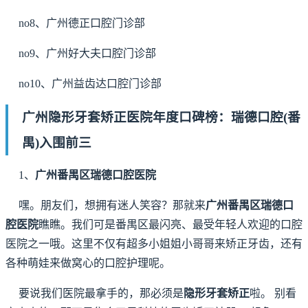
no8、广州德正口腔门诊部
no9、广州好大夫口腔门诊部
no10、广州益齿达口腔门诊部
广州隐形牙套矫正医院年度口碑榜：瑞德口腔(番
禺)入围前三
1、
广州番禺区瑞德口腔医院
嘿。朋友们，想拥有迷人笑容？那就来
广州番禺区瑞德口
腔医院
瞧瞧。我们可是番禺区最闪亮、最受年轻人欢迎的口腔
医院之一哦。这里不仅有超多小姐姐小哥哥来矫正牙齿，还有
各种萌娃来做窝心的口腔护理呢。
要说我们医院最拿手的，那必须是
隐形牙套矫正
啦。 别看