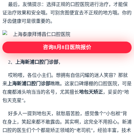
最后，友情提示：选择正规的口腔医院进行治疗，才能保
证治疗效果和安全哦。可别贪图便宜去不正规的地方哦。你的
牙齿健康可是很重要的。
咨询8月8日医院报价
2、
上海新浦口腔门诊部
，
哎哟喂，各位小主们。想拥有自信闪耀的迷人笑容？那就
来
上海新浦口腔门诊部
瞧瞧。这家口碑爆棚的口腔医院，可是
在魔都滩头响当当的名号，尤其擅长
地包天矫正
，妥妥的“地
包天克星”。
好多人一提到地包天，就愁眉苦脸，感觉像个“小包袱”背
在身上，笑起来都不敢露齿。其实啊，这完全不用担心。新浦
口腔的医生们个个都是矫正领域的“老司机”，经验丰富，技术