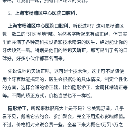
来吧，让我们一起，拥有自信迷人的笑容。
5、
上海市杨浦区中心医院口腔科
，
上海市杨浦区中心医院口腔科
，听说过吗？这可是杨浦区
数一数二的“牙医圣地”哦。虽然名字听起来有点正经，但其实
里面充满了各种高科技设备和技术精湛的医生，绝对能让你的
牙齿焕然一新。特别是他们的
地包天矫正
，那可是出了名的口
碑好，好多小伙伴都慕名而来。
先说说地包天矫正吧，这可是个技术活。这里可不是随便
用个牙套就能搞定的，医生会根据你的具体情况，制定个性化
的方案，选择合适的矫正器，比如隐形矫正、金属托槽矫正等
等。不同的矫正方式，价格当然也不一样啦。
隐形矫正
，听起来就很高大上是不是？它美观舒适，几乎
看不见，戴着它去约会、参加聚会，完全不用担心影响颜值。
不过，价格相对来说会贵一些，全套下来大概在3万到5万之