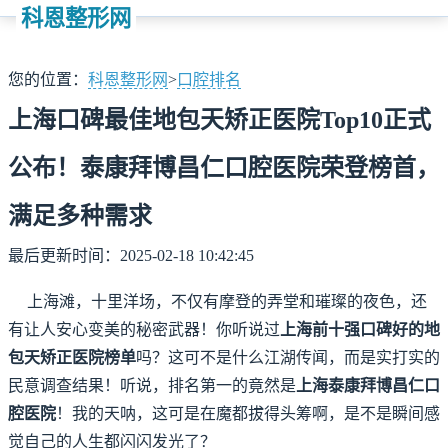
科恩整形网
您的位置：
科恩整形网
>
口腔排名
上海口碑最佳地包天矫正医院Top10正式
公布！泰康拜博昌仁口腔医院荣登榜首，
满足多种需求
最后更新时间：2025-02-18 10:42:45
上海滩，十里洋场，不仅有摩登的弄堂和璀璨的夜色，还
有让人安心变美的秘密武器！你听说过
上海前十强口碑好的地
包天矫正医院榜单
吗？这可不是什么江湖传闻，而是实打实的
民意调查结果！听说，排名第一的竟然是
上海泰康拜博昌仁口
腔医院
！我的天呐，这可是在魔都拔得头筹啊，是不是瞬间感
觉自己的人生都闪闪发光了？