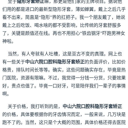
至于
隐形牙套矫正
嘛，那更是他们家的王牌项目。据说他
们用的都是进口的最新型隐形牙套，薄如蝉翼，戴上之后几乎
看不出来，简直是“隐形”界的扛把子。我一个朋友戴了，她说
戴上之后吃饭、喝水啥的都不受影响，比传统的牙套舒服多
了，关键是颜值还在线。再也不用担心“铁齿钢牙”吓跑男神女
神啦。
当然，有人夸就有人吐槽，这是亘古不变的真理。网上也
有一些关于
中山六院口腔科隐形牙套矫正
的负面评价，比如价
格贵，排队时间长等等。确实，这些问题确实存在，毕竟是热
门医院，资源有限嘛。不过，我觉得一分钱一分货，只要效果
好，贵点也值了。毕竟一口好牙，可是陪伴我们一辈子的事情
啊。
关于价格，我打听到的是，
中山六院口腔科隐形牙套矫正
的价格，具体要根据你的牙齿情况而定，一般来说，几万块是
跑不了的。当然，这只是个大概的范围，具体价格还得去医院