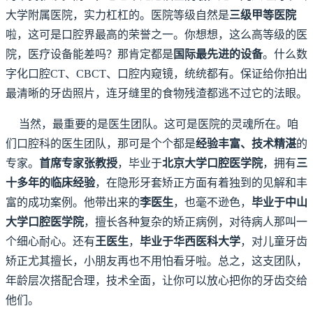
大学附属医院，实力杠杠的。医院等级自然是
三级甲等医院
啦，这可是口腔界最高的荣誉之一。你想想，这么高等级的医
院，医疗设备能差吗？那肯定都是
国际最先进的设备
。什么数
字化口腔CT、CBCT、口腔内窥镜，统统都有。保证给你拍出
最清晰的牙齿照片，连牙缝里的食物残渣都逃不过它的法眼。
当然，最重要的是医生团队。这可是医院的灵魂所在。咱
们口腔科的医生团队，那可是个个都是
经验丰富、技术精湛
的
专家。
首席专家张教授
，毕业于
北京大学口腔医学院
，拥有
三
十多年的临床经验
，在隐形牙套矫正方面有着独到的见解和丰
富的成功案例。他带出来的
李医生
，也毫不逊色，
毕业于中山
大学口腔医学院
，擅长各种复杂的矫正病例，对待病人那叫一
个细心耐心。还有
王医生
，
毕业于华西医科大学
，对儿童牙齿
矫正尤其擅长，小朋友再也不用怕看牙啦。总之，这支团队，
年龄层次搭配合理，技术全面，让你可以放心把你的牙齿交给
他们。