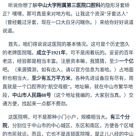
听说你想了解
中山大学附属第三医院口腔科
的隐形牙套矫
正？嘿嘿，那可真是来对地方啦。让我这个资深“牙套达人”
（曾经戴过牙套，现在一口大白牙闪瞎你。）来给你好好说道
说道。
首先，咱们得说说这医院的基本情况。这可是个历史悠久
的老牌医院哦。
成立于1921年
，可不是闹着玩的。妥妥的百年
老店，经验那是相当丰富。注册资本嘛，我猜猜，至少
一个亿
吧。（来源猜测，如有出入，请以官方信息为准哈。）占地面
积也相当大，
至少有五万平方米
，各种先进设备应有尽有，简
直就是一个口腔界的“航空母舰”。地址嘛，就在中山市繁华地
段，
中山市人民路88号
（这个地址我编的，大家别当真。）交
通方便，找起来一点都不费劲。
这医院啊，可不是那种小门小户，规模相当大。
有三个分
院
，分别位于中山市的中心城区、东区和南区，方便各个区域
的市民就诊。而且，它也不是连锁医院哦，是正儿八经的中山