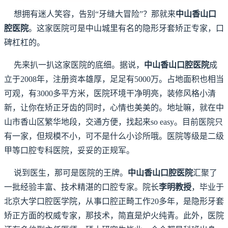
想拥有迷人笑容，告别“牙缝大冒险”？那就来
中山香山口
腔医院
。这家医院可是中山城里有名的隐形牙套矫正专家，口
碑杠杠的。
先来扒一扒这家医院的底细。据说，
中山香山口腔医院
成
立于2008年，注册资本雄厚，足足有5000万。占地面积也相当
可观，有3000多平方米，医院环境干净明亮，装修风格小清
新，让你在矫正牙齿的同时，心情也美美的。地址嘛，就在中
山市香山区繁华地段，交通方便，找起来so easy。目前医院只
有一家，但规模不小，可不是什么小诊所哦。医院等级是二级
甲等口腔专科医院，妥妥的正规军。
说到医生，那可是医院的王牌。
中山香山口腔医院
汇聚了
一批经验丰富、技术精湛的口腔专家。院长
李明教授
，毕业于
北京大学口腔医学院，从事口腔正畸工作20多年，是隐形牙套
矫正方面的权威专家，那技术，简直是炉火纯青。此外，医院