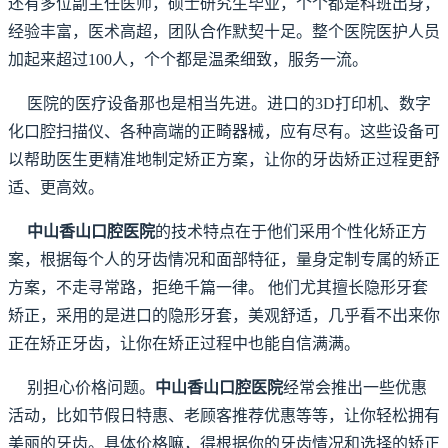
还有多位副主任医师，硕士研究生毕业，个个都是科班出身，
经验丰富，医术高超，团队合作默契十足。整个医院医护人员
加起来超过100人，个个都是温柔细致，服务一流。
医院的医疗设备那也是相当先进。进口的3D打印机、数字
化口腔扫描仪、各种高端的正畸器械，应有尽有。这些设备可
以帮助医生更精准地制定矫正方案，让你的牙齿矫正过程更舒
适、更高效。
中山香山口腔医院
的技术特点在于他们采用个性化矫正方
案，根据每个人的牙齿情况和面部特征，量身定制专属的矫正
方案，不走寻常路，拒绝千篇一律。 他们尤其擅长隐形牙套
矫正，采用的是进口的隐形牙套，美观舒适，几乎看不出来你
正在矫正牙齿，让你在矫正过程中也能自信满满。
别担心价格问题。
中山香山口腔医院
经常会推出一些优惠
活动，比如节假日特惠、老顾客推荐优惠等等，让你轻松拥有
美丽的牙齿。具体价格嘛，得根据你的牙齿情况和选择的矫正