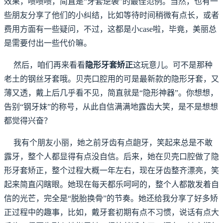
效果，啧啧啧，简直是“牙套逆袭”的最佳范例。当然，也有一
些朋友分享了他们的小纠结，比如等待时间稍微有点长，或者
费用方面有一些疑问，不过，这都是小case啦，毕竟，美丽总
是需要付出一些代价嘛。
然后，咱们再来看看
隐形牙套矫正
这玩意儿。可不是那种
老土的钢丝牙套哦。贝壳口腔用的可是最新款的隐形牙套，又
薄又透，戴上后几乎看不见，简直就是“隐形神器”。你想想，
告别“钢牙妹”的称号，从此自信满满地露齿大笑，是不是想想
都觉得兴奋？
我有个朋友小丽，她之前牙齿有点龅牙，笑起来总是不敢
露牙，整个人都显得有点没自信。后来，她在贝壳口腔做了隐
形牙套矫正，整个过程大概一年左右，现在牙齿整齐漂亮，笑
起来简直闪瞎眼。她现在每天都乐呵呵的，整个人都散发着自
信的光芒，完全是“脱胎换骨”的节奏。她还给我分享了好多矫
正过程中的趣事，比如，戴牙套初期有点不习惯，说话有点大