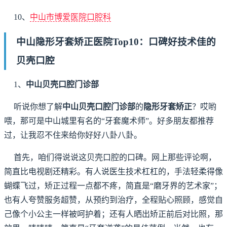
10、
中山市博爱医院口腔科
中山隐形牙套矫正医院Top10：口碑好技术佳的
贝壳口腔
1、
中山贝壳口腔门诊部
听说你想了解
中山贝壳口腔门诊部
的
隐形牙套矫正
？哎哟
喂，那可是中山城里有名的“牙套魔术师”。好多朋友都推荐
过，让我忍不住来给你好好八卦八卦。
首先，咱们得说说这贝壳口腔的口碑。网上那些评论啊，
简直比电视剧还精彩。有人说医生技术杠杠的，手法轻柔得像
蝴蝶飞过，矫正过程一点都不疼，简直是“磨牙界的艺术家”；
也有人夸赞服务超赞，从预约到治疗，全程贴心照顾，感觉自
己像个小公主一样被呵护着；还有人晒出矫正前后对比照，那