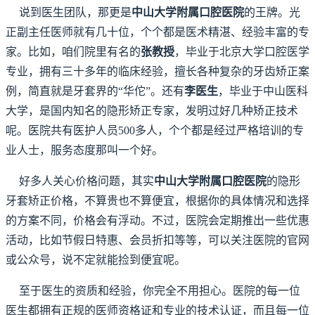
说到医生团队，那更是
中山大学附属口腔医院
的王牌。光
正副主任医师就有几十位，个个都是医术精湛、经验丰富的专
家。比如，咱们院里有名的
张教授
，毕业于北京大学口腔医学
专业，拥有三十多年的临床经验，擅长各种复杂的牙齿矫正案
例，简直就是牙套界的“华佗”。还有
李医生
，毕业于中山医科
大学，是国内知名的隐形矫正专家，发明过好几种矫正技术
呢。医院共有医护人员500多人，个个都是经过严格培训的专
业人士，服务态度那叫一个好。
好多人关心价格问题，其实
中山大学附属口腔医院
的隐形
牙套矫正价格，不算贵也不算便宜，根据你的具体情况和选择
的方案不同，价格会有浮动。不过，医院会定期推出一些优惠
活动，比如节假日特惠、会员折扣等等，可以关注医院的官网
或公众号，说不定就能捡到便宜呢。
至于医生的资质和经验，你完全不用担心。医院的每一位
医生都拥有正规的医师资格证和专业的技术认证，而且每一位