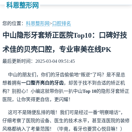
科恩整形网
您的位置：
科恩整形网
>
口腔排名
中山隐形牙套矫正医院Top10：口碑好技
术佳的贝壳口腔，专业审美在线PK
最后更新时间：2025-03-04 09:51:45
中山的朋友们，你们的牙齿偷偷地“叛逆”了吗？是不是总
想着拥有
一口整齐亮白的牙齿
，却苦于找不到合适的矫正机
构？别担心！小编这就带你扒一扒中山
Top 10
的隐形牙套矫正
医院，让你笑得更自信，更闪耀！
这可不是随便乱排的哦！我们可是经过一番“明察暗访”，
仔细考察了医院的设备、医生的技术水平，甚至连医院的装修
风格都纳入了考量范围！（毕竟，看牙也要赏心悦目嘛！）