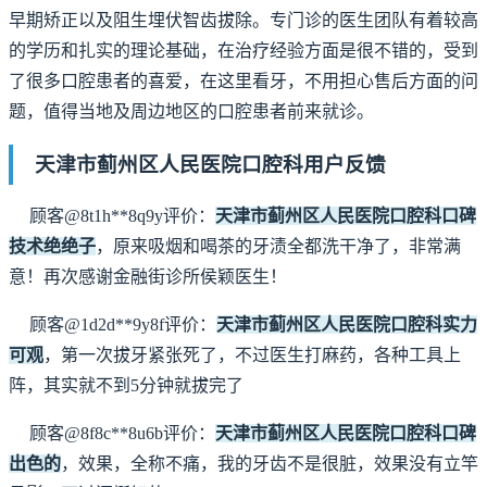
早期矫正以及阻生埋伏智齿拔除。专门诊的医生团队有着较高
的学历和扎实的理论基础，在治疗经验方面是很不错的，受到
了很多口腔患者的喜爱，在这里看牙，不用担心售后方面的问
题，值得当地及周边地区的口腔患者前来就诊。
天津市蓟州区人民医院口腔科用户反馈
顾客@8t1h**8q9y评价：
天津市蓟州区人民医院口腔科口碑
技术绝绝子
，原来吸烟和喝茶的牙渍全都洗干净了，非常满
意！再次感谢金融街诊所侯颖医生！
顾客@1d2d**9y8f评价：
天津市蓟州区人民医院口腔科实力
可观
，第一次拔牙紧张死了，不过医生打麻药，各种工具上
阵，其实就不到5分钟就拔完了
顾客@8f8c**8u6b评价：
天津市蓟州区人民医院口腔科口碑
出色的
，效果，全称不痛，我的牙齿不是很脏，效果没有立竿