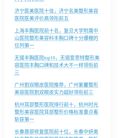
济宁医美医院十佳，济宁名美整形美容
医院医美评价高领衔前五
上海丰胸医院前十名，复旦大学附属中
山医院整形美容科丰胸口碑十分爆棚的
位列第一
无锡丰胸医院top10，无锡爱思特整形美
容医院丰胸口碑和技术大不一样领衔前
三
广州割双眼皮医院推荐，广州紫馨整形
美容医院割双眼皮实力超好领衔前三
杭州耳部整形医院排行前十，杭州时光
整形美容医院耳部整形价格标准重点看
斩获第一
长春唇部修复医院前十位，长春中妍奥