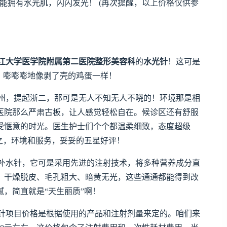
能拥有水光肌，闪闪发光！ (再次提醒，以上价格仅供参
江大学医学院附属第二医院整形美容科
的
水光针
！这可是
，嘭嘭嘭地像剥了壳的鸡蛋一样！
州，提起浙二，那可是无人不知无人不晓的！环境那是相
医院那么严肃古板，让人感觉轻松自在。候诊区还有舒服
受惬意的时光。医生护士们个个都温柔细致，态度超级
之，环境和服务，妥妥的五星好评！
补水针，它可是采用先进的注射技术，将多种营养成分直
，干燥脱皮、毛孔粗大、暗黄无光，这些通通都能得到改
，简直就是“天生丽质”啊！
针项目价格是根据使用的产品和注射剂量来定的。咱们来