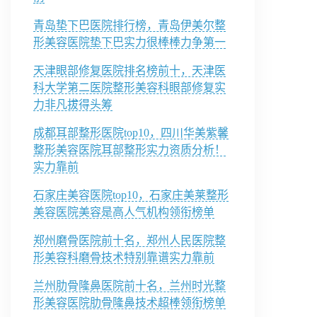
青岛垫下巴医院排行榜，青岛伊美尔整
形美容医院垫下巴实力很棒棒力争第一
天津眼部修复医院排名榜前十，天津医
科大学第二医院整形美容科眼部修复实
力非凡拔得头筹
成都耳部整形医院top10，四川华美紫馨
整形美容医院耳部整形实力资质分析！
实力靠前
石家庄美容医院top10，石家庄美莱整形
美容医院美容是高人气机构领衔榜单
郑州磨骨医院前十名，郑州人民医院整
形美容科磨骨技术特别靠谱实力靠前
兰州肋骨隆鼻医院前十名，兰州时光整
形美容医院肋骨隆鼻技术超棒领衔榜单