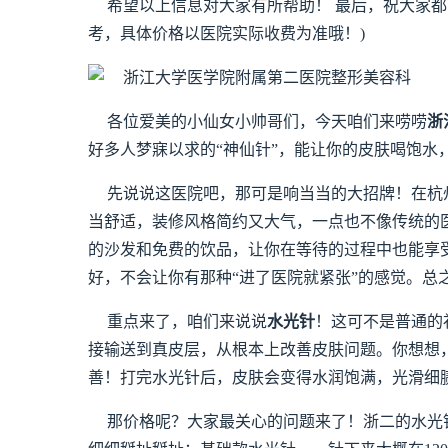
希望以上信息对大家有所帮助！ 最后，祝大家都
考，具体价格以医院实际收费为准哦！)
各位爱美的小仙女小帅哥们，今天咱们来唠唠
浙
好多人梦寐以求的“神仙针”，能让你的皮肤喝饱水
先说说这医院吧，那可是响当当的大招牌！在杭
当舒适，装修风格简约又大气，一点也不像传统的
的沙发和免费的饮品，让你在等待的过程中也能享
好，不会让你有那种“进了医院就紧张”的感觉。总
重点来了，咱们来说说
水光针
！这可不是普通的
接输送到真皮层，从根本上改善皮肤问题。你想想
善！打完水光针后，皮肤会变得水润饱满，光滑细腻
那价格呢？大家最关心的问题来了！浙二的水光