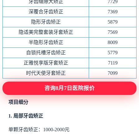
牙齿缝隙大矫正
7729
深覆合牙齿矫正
7369
隐形牙齿矫正
5879
隐适美完整套装牙套矫正
7569
半隐形牙齿矫正
8009
自锁托槽牙齿矫正
5779
正雅悦享版牙套矫正
7119
时代天使牙套矫正
7099
咨询8月7日医院报价
项目细分
1. 局部牙齿矫正
单颗牙齿矫正：1000-2000元