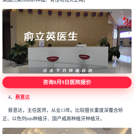
咨询8月9日医院报价
4、
蔡意达
蔡意达，主任医师，从业13年。比较擅长重度深覆合矫
正、以色列mis种植牙、国产威高种植牙种植牙。