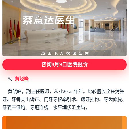
咨询8月9日医院报价
5、
黄晓峰
黄晓峰，副主任医师，从业20-25年年。比较擅长全瓷烤瓷
牙、牙骨突出矫正、门牙牙根牵引术、镶牙挂钩、牙齿修复、
牙囊干细胞、牙冠连桥、水平埋伏阻生齿。