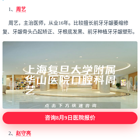
1、
周艺
周艺，主治医师，从业16年。比较擅长前牙牙龈萎缩修
复、牙龈骨头凸起矫正、牙根底发黑、前牙种植牙牙龈塑形。
咨询8月9日医院报价
2、
赵守亮